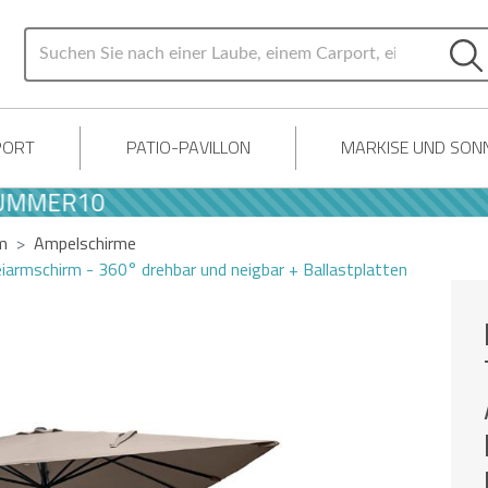
PORT
PATIO-PAVILLON
MARKISE UND SON
ER10
m
Ampelschirme
rmschirm - 360° drehbar und neigbar + Ballastplatten