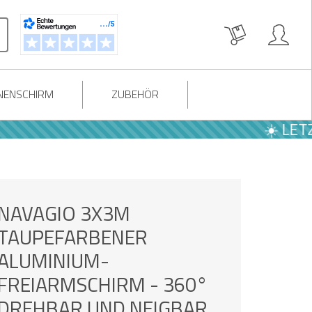
NENSCHIRM
ZUBEHÖR
☀️ LETZTEN
NAVAGIO 3X3M
TAUPEFARBENER
ALUMINIUM-
FREIARMSCHIRM - 360°
DREHBAR UND NEIGBAR