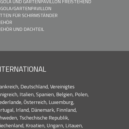
GOLA UND GARTENPAVILLON FREISTEHEND
GOLA/GARTENPAVILLON
TTEN FÜR SCHIRMSTÄNDER
BEHÖR
EHÖR UND DACHTEIL
NTERNATIONAL
ankreich, Deutschland, Vereinigtes
nigreich, Italien, Spanien, Belgien, Polen,
ederlande, Österreich, Luxemburg,
rtugal, Irland, Dänemark, Finnland,
hweden, Tschechische Republik,
iechenland, Kroatien, Ungarn, Litauen,