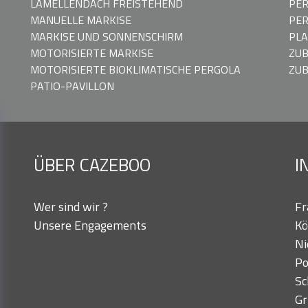
LAMELLENDACH FREISTEHEND
PER
MANUELLE MARKISE
PER
MARKISE UND SONNENSCHIRM
PLA
MOTORISIERTE MARKISE
ZU
MOTORISIERTE BIOKLIMATISCHE PERGOLA
ZUB
PATIO-PAVILLON
ÜBER CAZEBOO
I
Wer sind wir ?
Fr
Unsere Engagements
Kö
Ni
Po
Sc
Gr