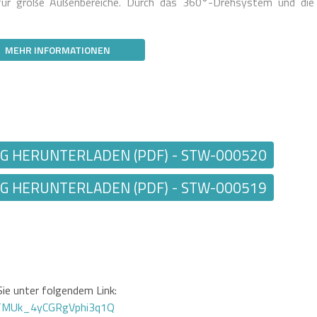
für große Außenbereiche. Durch das 360°-Drehsystem und die
MEHR INFORMATIONEN
 HERUNTERLADEN (PDF) - STW-000520
 HERUNTERLADEN (PDF) - STW-000519
ie unter folgendem Link:
GTMUk_4yCGRgVphi3q1Q