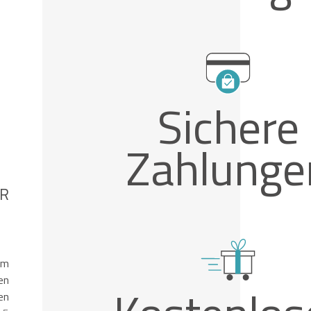
Sichere
Zahlunge
AR
em
en
en