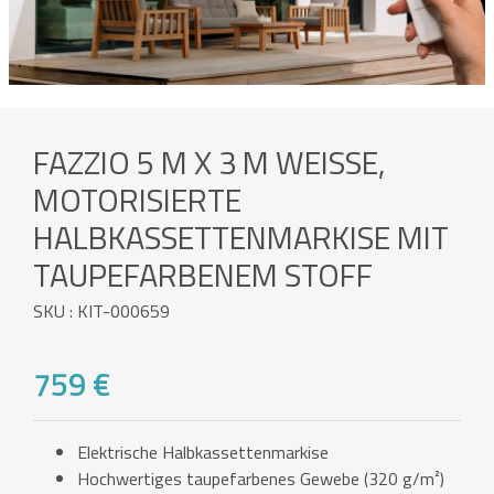
FAZZIO 5 M X 3 M WEISSE, M
OTORISIERTE H
ALBKASSETTENMARKISE MIT T
AUPEFARBENEM STOFF
SKU : KIT-000659
759 €
Elektrische Halbkassettenmarkise
Hochwertiges taupefarbenes Gewebe (320 g/m²)