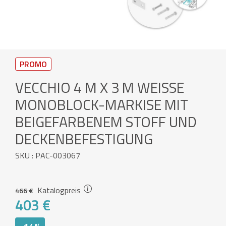
PROMO
VECCHIO 4 M X 3 M WEISSE M
ONOBLOCK-MARKISE MIT B
EIGEFARBENEM STOFF UND D
ECKENBEFESTIGUNG
SKU : PAC-003067
Katalogpreis
466 €
403 €