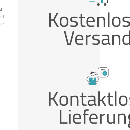
Kostenlos
t.
nd
se
Versan
Kontaktlo
Lieferun