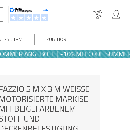
NENSCHIRM
ZUBEHÖR
ER ANGEBOTE | -10% MIT CODE SUMMER10
FAZZIO 5 M X 3 M WEISSE M
OTORISIERTE MARKISE M
IT BEIGEFARBENEM S
TOFF UND D
ECKENBEFESTIGUNG