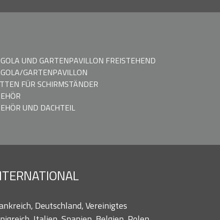
GOLA UND GARTENPAVILLON FREISTEHEND
GOLA/GARTENPAVILLON
TTEN FÜR SCHIRMSTÄNDER
BEHÖR
EHÖR UND DACHTEIL
NTERNATIONAL
ankreich, Deutschland, Vereinigtes
nigreich, Italien, Spanien, Belgien, Polen,