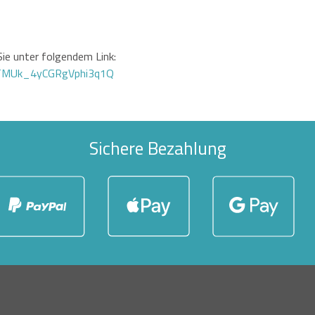
ie unter folgendem Link:
GTMUk_4yCGRgVphi3q1Q
Sichere Bezahlung