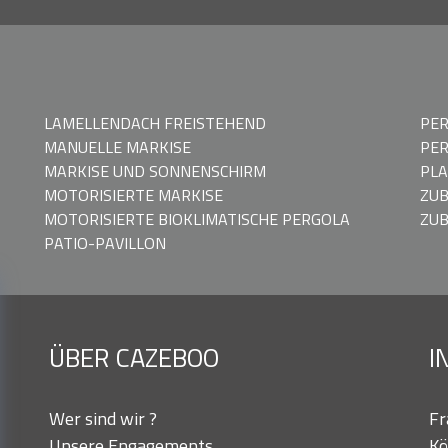
LAMELLENDACH FREISTEHEND
PER
MANUELLE MARKISE
PER
MARKISE UND SONNENSCHIRM
PLA
MOTORISIERTE MARKISE
ZU
MOTORISIERTE BIOKLIMATISCHE PERGOLA
ZUB
PATIO-PAVILLON
ÜBER CAZEBOO
I
Wer sind wir ?
Fr
Unsere Engagements
Kö