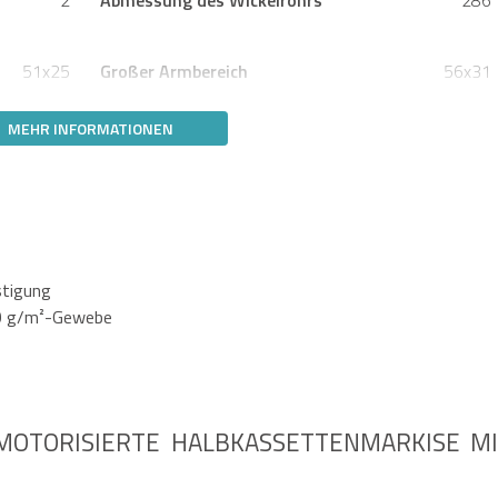
51x25
Großer Armbereich
56x31
MEHR INFORMATIONEN
stigung
20 g/m²-Gewebe
MOTORISIERTE HALBKASSETTENMARKISE MIT