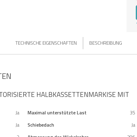
TECHNISCHE EIGENSCHAFTEN
BESCHREIBUNG
TEN
OTORISIERTE HALBKASSETTENMARKISE MIT B
Ja
Maximal unterstützte Last
35
Ja
Schiebedach
Ja
2
Abmessung des Wickelrohrs
286