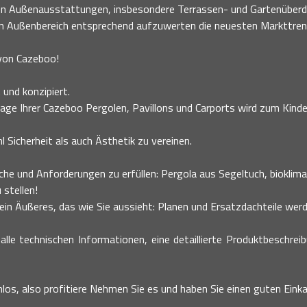
nen Außenausstattungen, insbesondere Terrassen- und Gartenüberd
en Außenbereich entsprechend aufzuwerten die neuesten Markttre
 von Cazeboo!
 und konzipiert.
age Ihrer Cazeboo Pergolen, Pavillons und Carports wird zum Kinder
 Sicherheit als auch Ästhetik zu vereinen.
he und Anforderungen zu erfüllen: Pergola aus Segeltuch, bioklimati
 stellen!
n Äußeres, das wie Sie aussieht: Planen und Ersatzdachteile werde
alle technischen Informationen, eine detaillierte Produktbeschrei
nlos, also profitiere Nehmen Sie es und haben Sie einen guten Einka