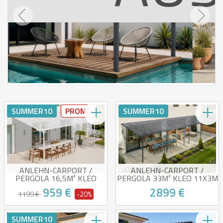
Previous
Next
SUMMER10
PROMO
SUMMER10
ANLEHN-CARPORT /
ANLEHN-CARPORT /
PERGOLA 16,5M² KLEO
PERGOLA 33M² KLEO 11X3M
5,5X3M ALUMINIUM WEISS
ALUMINIUM GRAU
959 €
2899 €
1199 €
-20%
Anlehncarport/Pergola
Pergola/Anbaucarport mit
SUMMER10
Polycarbonatdach
Schrägdach