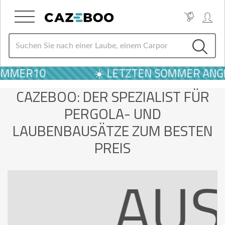
ANBAU-
MER10
☀️ LETZTEN SOMMER ANGEBOT
CAZEBOO: DER SPEZIALIST FÜR
ENDACH
PERGOLA- UND
LAUBENBAUSÄTZE ZUM BESTEN
PREIS
US
309 €