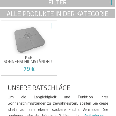
FILTER
ALLE PRODUKTE IN DER KATEGORIE
KERI
SONNENSCHIRMSTÄNDER -
SET MIT 4 SCHWARZEN
79 €
KUNSTSTOFF-
BESCHWERUNGSKISSEN
4er-Set
Sonnenschirmgewichte
UNSERE RATSCHLÄGE
Passend für Sonnenschirme
der Größen 2,5 x 2,5 m und 3
Opfer seines eigenen Erfolgs!
x 3 m
Um die Langlebigkeit und Funktion Ihrer
Farbe: Schwarz
Robustes Material:
Sonnenschirmständer zu gewährleisten, stellen Sie diese
Kunststoff
stets auf eine ebene, saubere Fläche. Vermeiden Sie
unebenes oder abschüssiges Gelände, da …
Weiterlesen