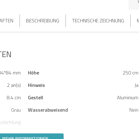
HAFTEN
BESCHREIBUNG
TECHNISCHE ZEICHNUNG
TEN
84*84 mm
Höhe
250 cm
2 an(s)
Hinweis
Ja
8.4 cm
Gestell
Aluminium
Grau
Wasserabweisend
Nein
schichtung
MEHR INFORMATIONEN