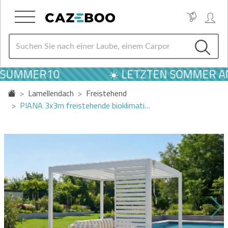
 SUMMER10
☀️ LETZTEN SOMMER AN
Lamellendach
Freistehend
PIANA 3x3m freistehende bioklimati…