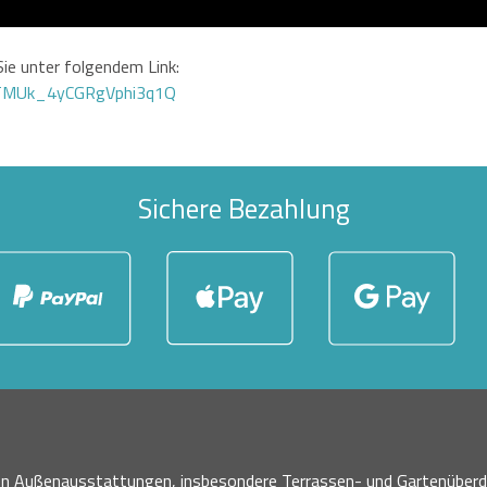
ie unter folgendem Link:
GTMUk_4yCGRgVphi3q1Q
Sichere Bezahlung
nen Außenausstattungen, insbesondere Terrassen- und Gartenüberd