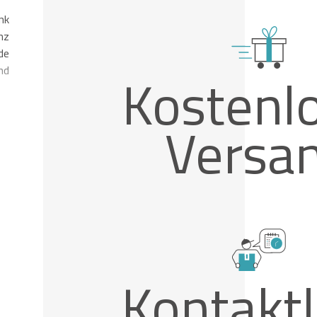
nk
nz
de
nd
Kostenl
Versa
Kontakt