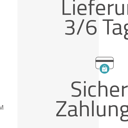
Liefer
3/6 Ta
Siche
Zahlun
M