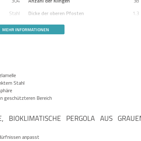
304
Anzahl der Klingen
38
Stahl
Dicke der oberen Pfosten
1.3
MEHR INFORMATIONEN
zlamelle
nktem Stahl
sphäre
nen geschützteren Bereich
E, BIOKLIMATISCHE PERGOLA AUS GRAUE
edürfnissen anpasst