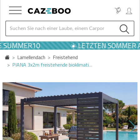
E SUMMER10
☀️ LETZTEN SOMMER A
Lamellendach
Freistehend
PIANA 3x2m freistehende bioklimati…