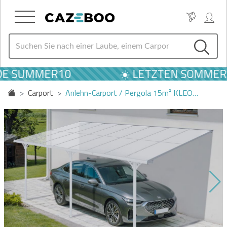
E SUMMER10
☀️ LETZTEN SOMMER A
Carport
Anlehn-Carport / Pergola 15m² KLEO…