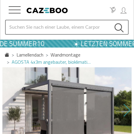
ODE SUMMER10
☀️ LETZTEN SOMMER 
Lamellendach
Wandmontage
AGOSTA 4x3m angebauter, bioklimati…